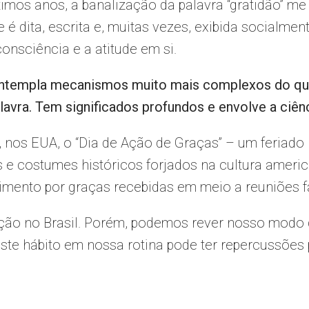
timos anos, a banalização da palavra “gratidão” m
é dita, escrita e, muitas vezes, exibida socialmen
onsciência e a atitude em si.
contempla mecanismos muito mais complexos do qu
alavra. Tem significados profundos e envolve a ciênc
nos EUA, o “Dia de Ação de Graças” – um feriado
 e costumes históricos forjados na cultura americ
mento por graças recebidas em meio a reuniões fa
ção no Brasil. Porém, podemos rever nosso modo d
este hábito em nossa rotina pode ter repercussões