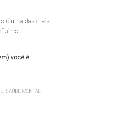
ato é uma das mais
flui no
uem) você é
,
,
DE
SAÚDE MENTAL