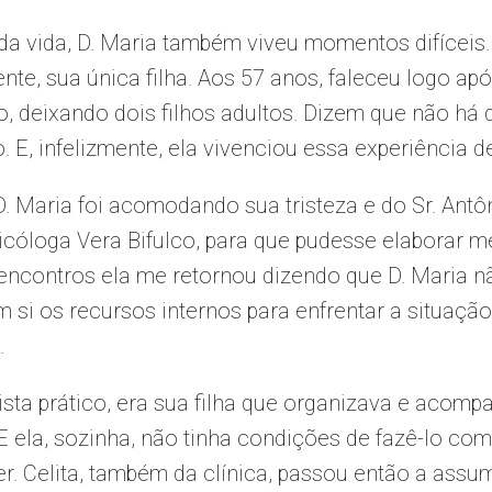
a vida, D. Maria também viveu momentos difíceis.
nte, sua única filha. Aos 57 anos, faleceu logo 
o, deixando dois filhos adultos. Dizem que não há 
o. E, infelizmente, ela vivenciou essa experiência 
. Maria foi acomodando sua tristeza e do Sr. Antôn
cóloga Vera Bifulco, para que pudesse elaborar me
ncontros ela me retornou dizendo que D. Maria n
m si os recursos internos para enfrentar a situação
.
ista prático, era sua filha que organizava e acom
E ela, sozinha, não tinha condições de fazê-lo co
r. Celita, também da clínica, passou então a assum