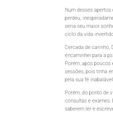
Num desses apertos d
perdeu, inesperadame
seria seu maior sonh
ciclo da vida invertid
Cercada de carinho, D
encaminhei para a psi
Porém, após poucos e
sessões, pois tinha e
pela sua fé inabalável
Porém, do ponto de v
consultas e exames. 
saberem ler e escreve