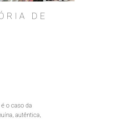
ÓRIA DE
 é o caso da
uína, autêntica,