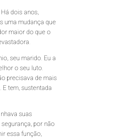
 Há dois anos,
após uma mudança que
dor maior do que o
devastadora.
io, seu marido. Eu a
lhor o seu luto.
ão precisava de mais
. E tem, sustentada
panhava suas
m segurança, por não
ir essa função,