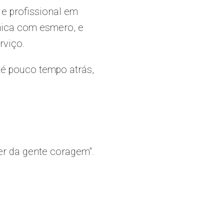
e profissional em
ínica com esmero, e
rviço.
té pouco tempo atrás,
uer da gente coragem".